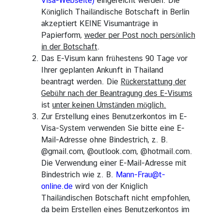
Visa-Webseite)
eingereicht werden. Die
Königlich Thailändische Botschaft in Berlin
K
akzeptiert KEINE Visumanträge in
o
Papierform,
weder per Post noch persönlich
n
in der Botschaft
.
s
Das E-Visum kann frühestens 90 Tage vor
u
Ihrer geplanten Ankunft in Thailand
l
beantragt werden. Die
Rückerstattung der
a
Gebühr nach der Beantragung des E-Visums
r
ist
unter keinen Umständen möglich.
s
Zur Erstellung eines Benutzerkontos im E-
e
Visa-System verwenden Sie bitte eine E-
r
Mail-Adresse ohne Bindestrich, z. B.
v
@gmail.com, @outlook.com, @hotmail.com.
i
Die Verwendung einer E-Mail-Adresse mit
c
Bindestrich wie z. B.
Mann-Frau@t-
e
online.de
wird von der Kniglich
Thailändischen Botschaft nicht empfohlen,
da beim Erstellen eines Benutzerkontos im
N