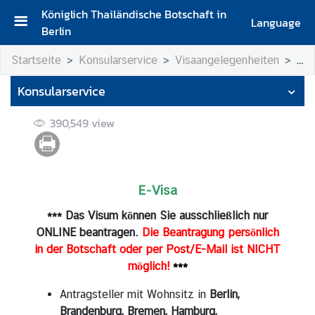
Königlich Thailändische Botschaft in
Language
Berlin
S
Startseite
Konsularservice
Visaangelegenheiten
E-V
t
a
Konsularservice
r
t
390,549
view
s
e
i
t
E-Visa
e
*** Das Visum können Sie ausschließlich nur
G
ONLINE beantragen.
Die Beantragung persönlich
r
in der Botschaft oder per Post/E-Mail ist NICHT
u
möglich!
***
ß
w
Antragsteller mit Wohnsitz in
Berlin,
o
Brandenburg, Bremen, Hamburg,