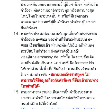
ประเทศอื่นนอกจากเยอรมนี ผู้ยื่นคำร้องฯ จะต้องยื่น
คำร้องฯ ต่อสถานเอกอัครราชทูต หรือสถานกงสุล
ใหญ่ไทยในประเทศนั้น ๆ หรือที่มีเขตอาณา
ครอบคลุมประเทศที่ผู้ยื่นคำร้องฯ พำนักอยู่ในขณะ
ยื่นคำร้องฯ
หากท่านประสงค์สอบถามข้อมูลเกี่ยวกับ
สถานะของ
คำร้องขอ
e-Visa
ของท่านที่ยื่นขอผ่านระบบ
e-
Visa
เรียบร้อยแล้ว
ท่านจะต้อง
ใช้อีเมลที่ท่านลง
ทะเบียนในคำร้องฯ ดังกล่าว
ส่งอีเมลถึง
visa@thaiembassy.de
เท่านั้น โดยระบุชื่อเต็ม
เลขที่หนังสือเดินทาง และเลขที่ Reference No.
ให้ครบถ้วน ทั้งนี้ เพื่อยืนยันว่า ท่านเป็นเจ้าของคำ
ร้องฯ ดังกล่าวจริง *
สถานเอกอัครราชทูตฯ ไม่
สามารถให้ข้อมูลเกี่ยวกับคำร้องฯ ที่ยื่นแล้วผ่านทาง
โทรศัพท์ได้
*
ท่านสามารถดูรายละเอียดการยื่นคำร้องขอขยาย
ระยะเวลาพำนักในประเทศไทยต่อสำนักงานตรวจ
คนเข้าเมืองได้ที่เว็บไซต์