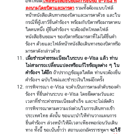
อัพโหลด
ไฟล์หนังสือยินยอมการยื่นขอ e-Visa ที่
ลงนามโดยบิดาและมารดา
รวมทั้งต้องแนบไฟล์
หน้าหนังสือเดินทางของบิดาและมารดาด้วย และใน
กรณีที่ผู้เยาว์ยื่นคำร้องฯ พร้อมกับบิดาหรือมารดาคน
ใดคนหนึ่ง ผู้ยื่นคำร้องฯ จะต้องอัพโหลดไฟล์
หนังสือยินยอมฯ ของบิดาหรือมารดาที่ไม่ได้ยื่นคำ
ร้องฯ ด้วยและไฟล์หน้าหนังสือเดินทางของบิดาหรือ
มารดาดังกล่าวด้วย
เมื่อชำระค่าธรรมเนียมในระบบ
e-Visa
แล้ว ท่าน
ไม่สามารถเปลี่ยนแปลงหรือแก้ไขข้อมูลต่าง ๆ ใน
คำร้องฯ ได้อีก
ถ้าปรากฏข้อมูลใดผิด ท่านจะต้องยื่น
คำร้องฯ ฉบับใหม่และชำระเงินใหม่อีกครั้ง
การพิจารณา e-Visa จะดำเนินการตามลำดับของคำ
ร้องฯ ที่ยื่นผ่านระบบ e-Visa โดยยึดตามวันและ
เวลาที่ชำระค่าธรรมเนียมสำเร็จ และจะไม่ลัดคิว
การพิจารณาตามความเร่งด่วนในการเดินทางเข้า
ประเทศไทย ดังนั้น ขอแนะนำให้ท่านวางแผนการ
ยื่นคำร้องฯ ล่วงหน้าให้มีเวลาเพียงพอก่อนวันเดิน
ทาง ทั้งนี้ ขอเน้นย้ำว่า สถานเอกอัครราชทูตฯ
จะใช้