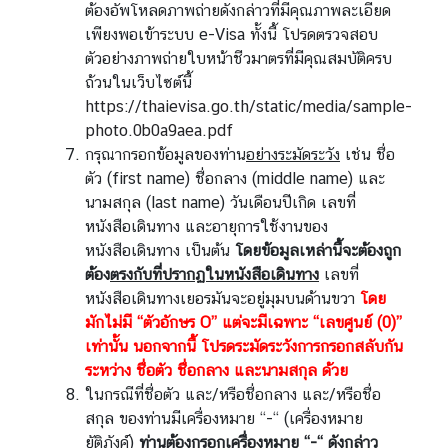
ต้องอัพโหลดภาพถ่ายดังกล่าวที่มีคุณภาพละเอียด
เพียงพอเข้าระบบ e-Visa ทั้งนี้ โปรดตรวจสอบ
ตัวอย่างภาพถ่ายใบหน้าชีวมาตรที่มีคุณสมบัติครบ
ถ้วนในเว็บไซต์นี้
https://thaievisa.go.th/static/media/sample-
photo.0b0a9aea.pdf
กรุณากรอกข้อมูลของท่าน
อย่างระมัดระวัง
เช่น ชื่อ
ตัว (first name) ชื่อกลาง (middle name) และ
นามสกุล (last name) วันเดือนปีเกิด เลขที่
หนังสือเดินทาง และอายุการใช้งานของ
หนังสือเดินทาง เป็นต้น
โดยข้อมูลเหล่านี้จะต้องถูก
ต้อง
ตรงกับที่ปรากฏในหนังสือเดินทาง
เลขที่
หนังสือเดินทางเยอรมันจะอยู่มุมบนด้านขวา
โดย
มักไม่มี “ตัวอักษร O” แต่จะมีเฉพาะ “เลขศูนย์ (0)”
เท่านั้น นอกจากนี้ โปรดระมัดระวังการกรอกสลับกัน
ระหว่าง ชื่อตัว ชื่อกลาง และนามสกุล ด้วย
ในกรณีที่ชื่อตัว และ/หรือชื่อกลาง และ/หรือชื่อ
สกุล ของท่านมีเครื่องหมาย “-“ (เครื่องหมาย
ยัติภังค์)
ท่านต้องกรอกเครื่องหมาย “-“ ดังกล่าว