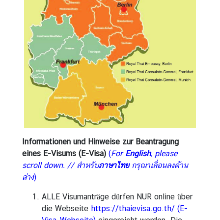
e
i
e
r
t
a
g
e
u
n
d
K
Informationen und Hinweise zur Beantragung
o
eines E-Visums (E-Visa)
(
For
English
,
please
n
scroll down. //
สำหรับ
ภาษาไทย
กรุณาเลื่อนลงด้าน
t
ล่าง
)
a
ALLE Visumanträge dürfen NUR online über
k
die Webseite
https://thaievisa.go.th/
(E-
t