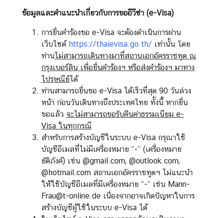
ข้อมูลและคำแนะนำเกี่ยวกับการขออีวีซ่า
(e-Visa)
การยื่นคำร้องขอ e-Visa จะต้องดำเนินการผ่าน
เว็บไซต์
https://thaievisa.go.th/
เท่านั้น โดย
ท่าน
ไม่สามารถเดินทางมาที่สถานเอกอัครราชทูต ณ
กรุงเบอร์ลิน เพื่อยื่นคำร้องฯ หรือส่งคำร้องฯ มาทาง
ไปรษณีย์
ได้
ท่านสามารถยื่นขอ e-Visa ได้เร็วที่สุด 90 วันล่วง
หน้า ก่อนวันเดินทางถึงประเทศไทย ทั้งนี้ หากยื่น
ขอแล้ว
จะไม่สามารถขอรับคืนค่าธรรมเนียม
e-
Visa
ในทุกกรณี
สำหรับการสร้างบัญชีในระบบ e-Visa กรุณาใช้
บัญชีอีเมลที่ไม่มีเครื่องหมาย “-“ (เครื่องหมาย
ยัติภังค์) เช่น @gmail.com, @outlook.com,
@hotmail.com สถานเอกอัครราชทูตฯ ไม่แนะนำ
ให้ใช้บัญชีอีเมลที่มีเครื่องหมาย “-“ เช่น
Mann-
Frau@t-online.de
เนื่องจากอาจเกิดปัญหาในการ
สร้างบัญชีผู้ใช้ในระบบ e-Visa ได้