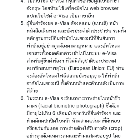
ในเว็บไซต์ e-Visa กรุณากรอกข้อมูลเป็นภาษา
อังกฤษ โดยห้ามใช้เครื่องมือใน web browser
แปลเว็บไซต์ e-Visa เป็นภาษาอื่น
ผู้ยื่นคำร้องขอ e-Visa ต้องสแกน (แบบสี) หน้า
หนังสือเดินทาง และบัตรประจำตัวประชาชน รวมทั้ง
หลักฐานการมีถิ่นพำนักในเยอรมนีที่ยืนยันการ
พำนักอยู่อย่างถูกต้องตามกฎหมาย และอัพโหลด
เอกสารทั้งหมดดังกล่าวเข้าไปในระบบ e-Visa
สำหรับผู้ยื่นคำร้องฯ ที่ไม่มีสัญชาติของประเทศ
สมาชิกสหภาพยุโรป (European Union: EU) ท่าน
จะต้องอัพโหลดไฟล์สแกนบัตรอนุญาตให้พำนัก
อาศัยในเยอรมนี ทั้งด้านหน้าและด้านหลังเป็นภาพ
สีด้วย
ในระบบ e-Visa จะรับเฉพาะภาพถ่ายใบหน้าชีว
มาตร (facial biometric photograph) ซึ่งต้อง
มีอายุไม่เกิน 6 เดือนนับจากวันที่ยื่นคำร้องฯ และ
ห้ามมีผมปกปิดใบหน้า ห้ามสวมแว่นตา
ที่มีกรอบ
หรือแว่นกันแดด ภาพถ่ายต้องได้รับการตัด (crop)
อย่างถูกต้องเหมาะสมและห้ามแสดงขอบรูป โดย