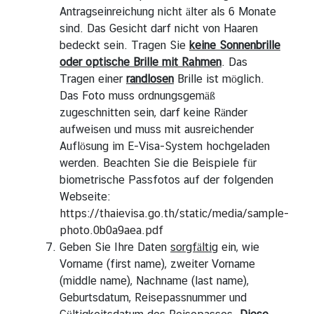
n
Antragseinreichung nicht älter als 6 Monate
e
sind. Das Gesicht darf nicht von Haaren
n
bedeckt sein. Tragen Sie
keine Sonnenbrille
oder optische Brille mit Rahmen
. Das
Tragen einer
randlosen
Brille ist möglich.
A
Das Foto muss ordnungsgemäß
k
zugeschnitten sein, darf keine Ränder
t
aufweisen und muss mit ausreichender
i
Auflösung im E-Visa-System hochgeladen
v
werden. Beachten Sie die Beispiele für
i
biometrische Passfotos auf der folgenden
t
Webseite:
ä
https://thaievisa.go.th/static/media/sample-
t
photo.0b0a9aea.pdf
e
Geben Sie Ihre Daten
sorgfältig
ein, wie
n
Vorname (first name), zweiter Vorname
u
(middle name), Nachname (last name),
n
Geburtsdatum, Reisepassnummer und
d