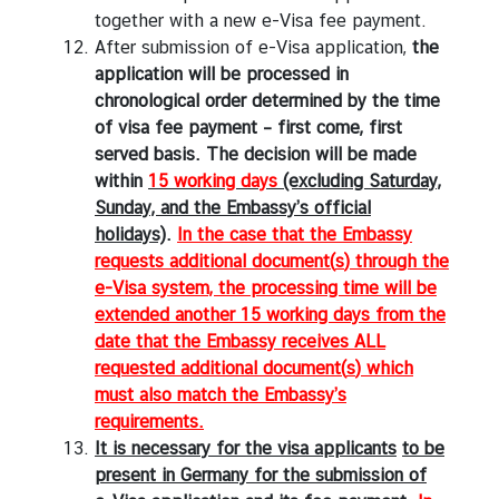
together with a new e-Visa fee payment.
After submission of e-Visa application,
the
application will be processed in
chronological order determined by the time
of visa fee payment – first come, first
served basis. The decision will be made
within
15 working days
(excluding Saturday,
Sunday, and the Embassy’s official
holidays)
.
In the case that the Embassy
requests additional document
(
s
)
through the
e-Visa system, the processing time will be
extended another 15 working days from the
date that the Embassy receives ALL
requested additional document
(
s
)
which
must also match the Embassy’s
requirements.
It is necessary
for
the visa applicants
to
be
present in Germany for the submission of