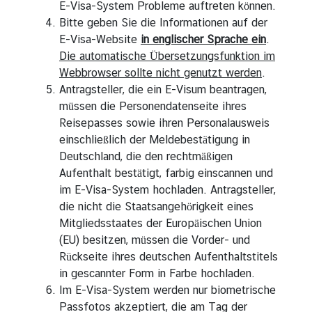
E-Visa-System Probleme auftreten können.
ü
Bitte geben Sie die Informationen auf der
t
E-Visa-Website
in englischer Sprache ein
.
z
Die automatische Übersetzungsfunktion im
l
Webbrowser sollte nicht genutzt werden
.
i
Antragsteller, die ein E-Visum beantragen,
c
müssen die Personendatenseite ihres
h
Reisepasses sowie ihren Personalausweis
e
einschließlich der Meldebestätigung in
I
Deutschland, die den rechtmäßigen
n
Aufenthalt bestätigt, farbig einscannen und
f
im E-Visa-System hochladen. Antragsteller,
o
die nicht die Staatsangehörigkeit eines
r
Mitgliedsstaates der Europäischen Union
m
(EU) besitzen, müssen die Vorder- und
a
Rückseite ihres deutschen Aufenthaltstitels
t
in gescannter Form in Farbe hochladen.
i
Im E-Visa-System werden nur biometrische
o
Passfotos akzeptiert, die am Tag der