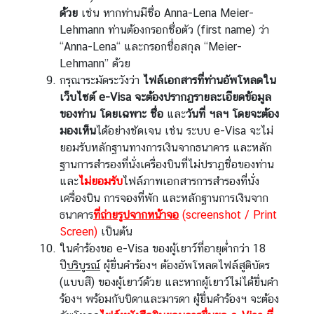
ด้วย
เช่น หากท่านมีชื่อ Anna-Lena Meier-
Lehmann ท่านต้องกรอกชื่อตัว (first name) ว่า
“Anna-Lena“ และกรอกชื่อสกุล “Meier-
Lehmann” ด้วย
กรุณาระมัดระวังว่า
ไฟล์เอกสารที่ท่านอัพโหลดใน
เว็บไซต์
e-Visa
จะต้องปรากฏรายละเอียดข้อมูล
ของท่าน
โดยเฉพาะ
ชื่อ
และ
วันที่ ฯลฯ โดยจะต้อง
มองเห็น
ได้อย่างชัดเจน เช่น ระบบ e-Visa จะไม่
ยอมรับหลักฐานทางการเงินจากธนาคาร และหลัก
ฐานการสำรองที่นั่งเครื่องบินที่ไม่ปราฏชื่อของท่าน
และ
ไม่ยอมรับ
ไฟล์ภาพเอกสารการสำรองที่นั่ง
เครื่องบิน การจองที่พัก และหลักฐานการเงินจาก
ธนาคาร
ที่ถ่ายรูปจากหน้าจอ
(screenshot / Print
Screen)
เป็นต้น
ในคำร้องขอ e-Visa ของผู้เยาว์ที่อายุต่ำกว่า 18
ปี
บริบูรณ์
ผู้ยื่นคำร้องฯ ต้องอัพโหลดไฟล์สูติบัตร
(แบบสี) ของผู้เยาว์ด้วย และหากผู้เยาว์ไม่ได้ยื่นคำ
ร้องฯ พร้อมกับบิดาและมารดา ผู้ยื่นคำร้องฯ จะต้อง