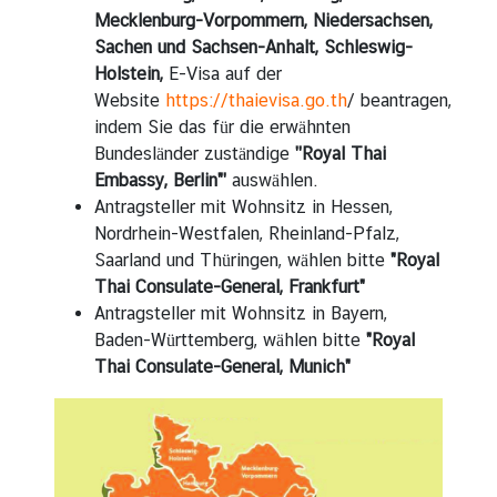
r
Mecklenburg-Vorpommern, Niedersachsen,
t
Sachen und Sachsen-Anhalt, Schleswig-
d
Holstein,
E-Visa auf der
e
Website
https://thaievisa.go.th
/
beantragen,
s
indem Sie das für die erwähnten
B
Bundesländer zuständige
''Royal Thai
o
Embassy, Berlin"'
auswählen.
t
Antragsteller mit Wohnsitz in Hessen,
s
Nordrhein-Westfalen, Rheinland-Pfalz,
c
Saarland und Thüringen, wählen bitte
"Royal
h
Thai Consulate-General, Frankfurt"
a
Antragsteller mit Wohnsitz in Bayern,
f
Baden-Württemberg, wählen bitte
"Royal
t
Thai Consulate-General, Munich"
e
r
s
F