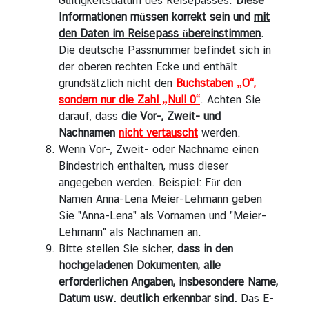
Gültigkeitsdatum des Reisepasses.
Diese
N
Informationen müssen korrekt sein und
mit
a
den Daten im Reisepass übereinstimmen
.
c
Die deutsche Passnummer befindet sich in
h
der oberen rechten Ecke und enthält
r
grundsätzlich nicht den
Buchstaben „O“,
i
sondern nur die Zahl „Null 0“
. Achten Sie
c
darauf, dass
die Vor-, Zweit- und
h
Nachnamen
nicht vertauscht
werden.
t
Wenn Vor-, Zweit- oder Nachname einen
e
Bindestrich enthalten, muss dieser
n
angegeben werden. Beispiel: Für den
Namen Anna-Lena Meier-Lehmann geben
D
Sie "Anna-Lena" als Vornamen und "Meier-
T
Lehmann" als Nachnamen an.
A
Bitte stellen Sie sicher,
dass in den
N
hochgeladenen Dokumenten, alle
erforderlichen Angaben, insbesondere Name,
Datum usw. deutlich erkennbar sind.
Das E-