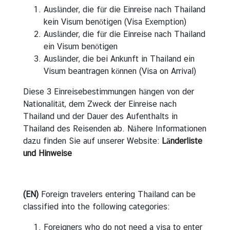
r
Ausländer, die für die Einreise nach Thailand
t
kein Visum benötigen (Visa Exemption)
d
Ausländer, die für die Einreise nach Thailand
e
ein Visum benötigen
s
Ausländer, die bei Ankunft in Thailand ein
B
Visum beantragen können (Visa on Arrival)
o
Diese 3 Einreisebestimmungen hängen von der
t
Nationalität, dem Zweck der Einreise nach
s
Thailand und der Dauer des Aufenthalts in
c
Thailand des Reisenden ab. Nähere Informationen
h
dazu finden Sie auf unserer Website:
Länderliste
a
und Hinweise
f
t
e
r
(EN)
Foreign travelers entering Thailand can be
s
classified into the following categories:
F
Foreigners who do not need a visa to enter