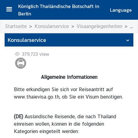
Königlich Thailändische Botschaft in
Language
Berlin
S
Startseite
Konsularservice
Visaangelegenheiten
All
t
a
Konsularservice
r
t
379,723
view
s
e
i
Allgemeine Informationen
t
e
Bitte erkundigen Sie sich vor Reiseantritt auf
www.thaievisa.go.th
, ob Sie ein Visum benötigen.
G
r
u
(DE)
Ausländische Reisende, die nach Thailand
ß
einreisen wollen, können in die folgenden
w
Kategorien eingeteilt werden:
o