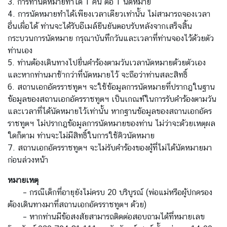
3. การทำนัดหมายทำได้ 1 คน ต่อ 1 นัดหมาย
ค
4. การนัดหมายทำได้เพียงเวลาเดียวเท่านั้น ไม่สามารถจองเวลา
ร
อื่นเผื่อได้ ท่านจะได้รับอีเมล์ยืนยันตอบรับหลังจากเสร็จสิ้น
ร
กระบวนการนัดหมาย กรุณาบันทึกวันและเวลาที่ท่านจองไว้ด้วยตัว
า
ท่านเอง
ช
5. ท่านต้องเดินทางไปยื่นคำร้องตามวันเวลานัดหมายด้วยตัวเอง
ทู
และหากท่านมาช้ากว่าที่นัดหมายไว้ จะถือว่าท่านสละสิทธิ์
ต
6. สถานเอกอัครราชทูตฯ จะใช้ข้อมูลการนัดหมายที่ปรากฎในฐาน
ข้อมูลของสถานเอกอัครราชทูตฯ เป็นเกณฑ์ในการรับคำร้องตามวัน
ติ
และเวลาที่ได้นัดหมายไว้เท่านั้น หากฐานข้อมูลของสถานเอกอัคร
ด
ราชทูตฯ ไม่ปรากฎข้อมูลการนัดหมายของท่าน ไม่ว่าจะด้วยเหตุผล
ต่
ใดก็ตาม ท่านจะไม่มีสิทธิ์ในการใช้คิวนัดหมาย
อ
7. สถานเอกอัครราชทูตฯ จะไม่รับคำร้องของผู้ที่ไม่ได้นัดหมายมา
เ
ก่อนล่วงหน้า
ร
า
หมายเหตุ
/
– กรณีเด็กที่อายุยังไม่ครบ 20 บริบูรณ์ (พ่อแม่หรือผู้ปกครอง
วั
ต้องเดินทางมาที่สถานเอกอัครราชทูตฯ ด้วย)
น
– หากท่านมีข้อสงสัยสามารถติดต่อสอบถามได้ที่หมายเลข
ห