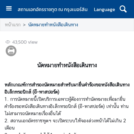
สถานเอกอัครราชทูต ณ กรุงเบอร์ลิน
Language
ห
หน้าแรก
นัดหมายทำหนังสือเดินทาง
น้
า
43,500
แ
view
ร
ก
นัดหมายทำหนังสือเดินทาง
ส
า
ร
หลักเกณฑ์การสำรองนัดหมายสำหรับมายื่นคำร้องขอหนังสือเดินทาง
จ
อิเล็กทรอนิกส์ (อี-พาสปอร์ต)
า
1. การนัดหมายนี้เปิดบริการเฉพาะผู้ต้องการทำนัดหมายเพื่อมายื่น
ก
คำร้องขอหนังสือเดินทางอิเล็กทรอนิกส์ (อี-พาสปอร์ต) เท่านั้น ท่าน
เ
ไม่สามารถนัดหมายเรื่องอื่นได้
อ
2. สถานเอกอัครราชทูตฯ จะเปิดระบบให้จองล่วงหน้าได้ไม่เกิน 2
ก
เดือน
อั