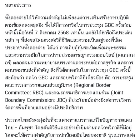
หลายประการ
ค
ร
ทั้งสองฝ่ายได้ให้ความสำคัญไม่เพียงแต่การเสริมสร้างการปฏิบัติ
ร
ตามข้อตกลงหยุดยิง ซึ่งได้มีการหารือในการประชุม GBC ครั้งก่อน
า
หน้านี้เมื่อวันที่ 7 สิงหาคม 2568 เท่านั้น แต่ยังได้หารือถึงประเด็น
ช
หลัก ๆ ที่ส่งผลโดยตรงต่อวิถีชีวิตและความเป็นอยู่ของพี่น้อง
ทู
ประชาชนทั้งสองฝ่าย ได้แก่ การเก็บกู้ทุ่นระเบิดเพื่อมนุษยธรรม
ต
และความร่วมมือในการปราบปรามอาชญากรรมออนไลน์ (สแกมเม
อร์) ตลอดจนความพยายามบรรเทาผลกระทบต่อภาคธุรกิจ และการ
ติ
คมนาคมขนส่งที่สำคัญ สิ่งที่ได้ตกลงกันในการประชุม GBC ครั้งนี้
ด
สะท้อนว่า กลไก GBC และกรอบทวิภาคีที่เกี่ยวข้อง คือ การประชุม
ต่
คณะกรรมการชายแดนส่วนภูมิภาค (Regional Border
อ
Committee: RBC) และคณะกรรมาธิการเขตแดนร่วม (Joint
เ
Boundary Commission: JBC) มีประโยชน์อย่างยิ่งต่อการบริหาร
ร
จัดการพื้นที่ชายแดนอย่างมีประสิทธิภาพ
า
/
ประเทศไทยยังคงมุ่งมั่นที่จะแสวงหาแนวทางแก้ไขปัญหาชายแดน
วั
ไทย - กัมพูชา โดยสันติวิธีและอย่างยั่งยืนผ่านกลไกทวิภาคีที่มีอยู่
น
โดยจะให้ความสำคัญกับการปกป้องอธิปไตยของชาติ บูรณภาพแห่ง
ห