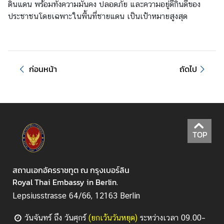
ดินแดน พร้อมทั้งความมั่นคง ปลอดภัย และความอยู่ดีกินดีของ
ยุ
ประชาชนโดยเฉพาะในพื้นที่ชายแดน เป็นเป้าหมายสูงสุด
ด
บ
ริ
ก่อนหน้า
ถัดไป
ก
า
ร
ด้
า
TOP
น
ก
า
สถานเอกอัครราชทูต ณ กรุงเบอร์ลิน
ร
Royal Thai Embassy in Berlin.
ก
Lepsiusstrasse 64/66, 12163 Berlin
ง
สุ
วันจันทร์ ถึง วันศุกร์
(
ยกเว้นวันหยุด
)
ระหว่างเวลา 09.00–
ล