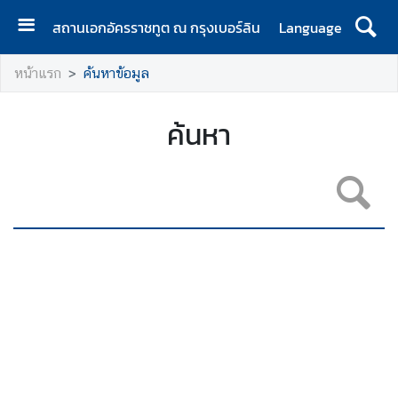
สถานเอกอัครราชทูต ณ กรุงเบอร์ลิน
Language
ห
หน้าแรก
ค้นหาข้อมูล
น้
า
แ
ค้นหา
ร
ก
ส
า
ร
จ
า
ก
เ
อ
ก
อั