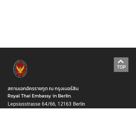
ยุ
ด
บ
ริ
ก
า
ร
TOP
ด้
า
น
สถานเอกอัครราชทูต ณ กรุงเบอร์ลิน
ก
Royal Thai Embassy in Berlin.
า
Lepsiusstrasse 64/66, 12163 Berlin
ร
ก
วันจันทร์ ถึง วันศุกร์
(
ยกเว้นวันหยุด
)
ระหว่างเวลา 09.00–
ง
13.00 น.
สุ
สอบถามรายละเอียดทางโทรศัพท์ ระหว่างเวลา 14.00-
ล